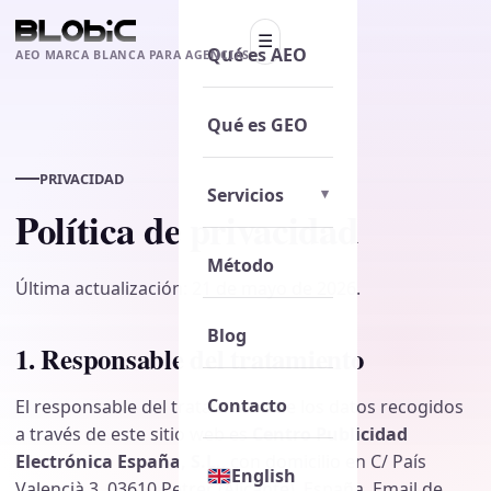
☰
Qué es AEO
AEO MARCA BLANCA PARA AGENCIAS
Qué es GEO
PRIVACIDAD
Servicios
Política de privacidad
Método
Última actualización: 21 de mayo de 2026.
Blog
1. Responsable del tratamiento
Contacto
El responsable del tratamiento de los datos recogidos
a través de este sitio web es
Centro Publicidad
Electrónica España, S.L.
, con domicilio en C/ País
English
Valencià 3, 03610 Petrer (Alicante), España. Email de